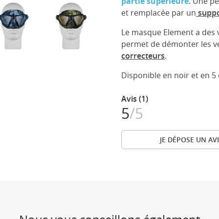
partie supérieure
. Une pe
et remplacée par un
suppo
Le masque Element a des v
permet de démonter les ve
correcteurs
.
Disponible en noir et en 5
Avis (1)
5
/5
JE DÉPOSE UN AVI