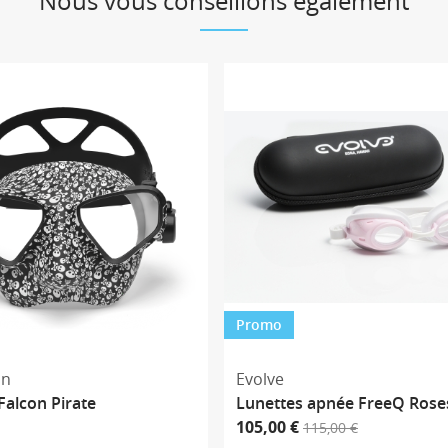
Nous vous conseillons également
Promo
on
Evolve
alcon Pirate
Lunettes apnée FreeQ Rose
105,00 €
115,00 €