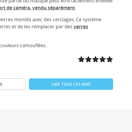
tite partie du masque peut être facilement enlevée
rt de caméra, vendu séparément
.
erres montés avec des cerclages. Ce système
rres et de les remplacer par des
verres
 couleurs camouflées.
S
LIRE TOUS LES AVIS