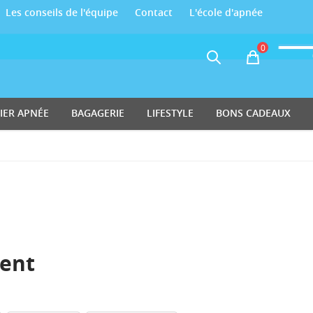
Les conseils de l'équipe
Contact
L'école d'apnée
0
Panier
IER APNÉE
BAGAGERIE
LIFESTYLE
BONS CADEAUX
ent