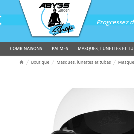
Accès au contenu
Panneau de gestion des cookies
Progressez d'
COMBINAISONS
PALMES
MASQUES, LUNETTES ET TU
Boutique
Masques, lunettes et tubas
Masque
Accueil