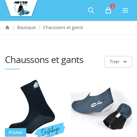
Accès au contenu
Panneau de gestion des cookies
0
Panier
Boutique
Chaussons et gants
Accueil
Chaussons et gants
Trier
Promo