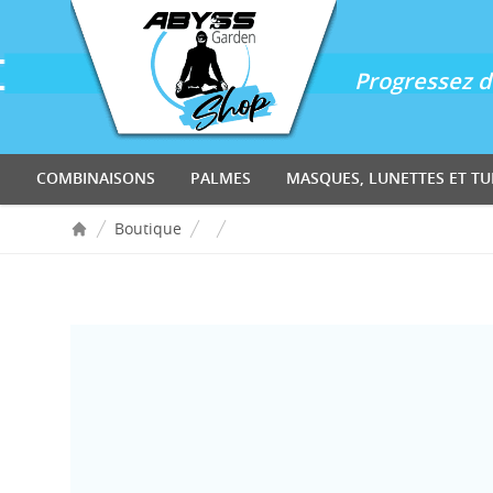
Accès au contenu
Panneau de gestion des cookies
Progressez d'
COMBINAISONS
PALMES
MASQUES, LUNETTES ET TU
Boutique
Accueil