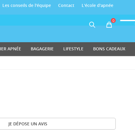
Les conseils de l'équipe
Contact
L'école d'apnée
0
Panier
IER APNÉE
BAGAGERIE
LIFESTYLE
BONS CADEAUX
JE DÉPOSE UN AVIS