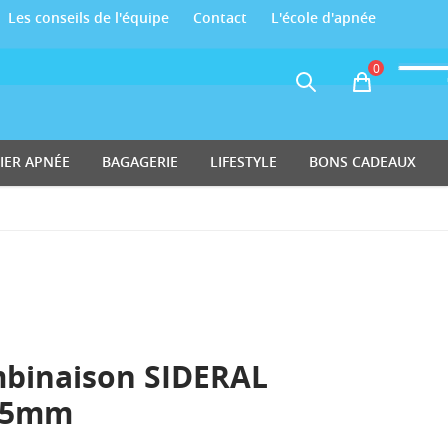
Les conseils de l'équipe
Contact
L'école d'apnée
0
Panier
IER APNÉE
BAGAGERIE
LIFESTYLE
BONS CADEAUX
mbinaison SIDERAL
 5mm