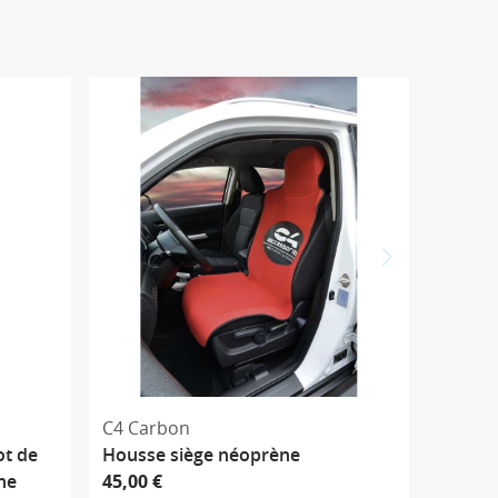
C4 Carbon
ot de
Housse siège néoprène
ne
45,00 €